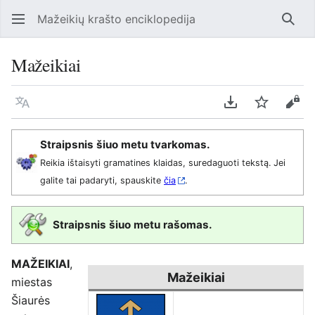
Mažeikių krašto enciklopedija
Ieško
Mažeikiai
Kalba
Parsisiųsti kaip
Stebėti
Perž
Straipsnis šiuo metu tvarkomas.
Reikia ištaisyti gramatines klaidas, suredaguoti tekstą. Jei
galite tai padaryti, spauskite
čia
.
Straipsnis šiuo metu rašomas.
MAŽEIKIAI
,
Mažeikiai
miestas
Šiaurės