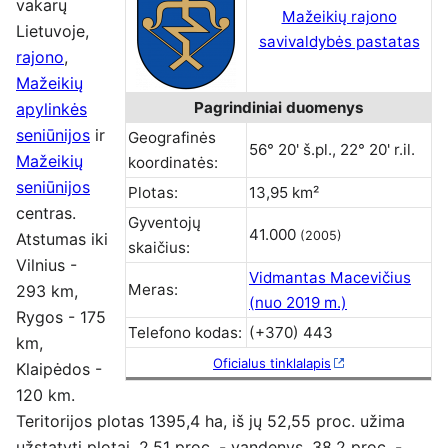
vakarų
Mažeikių rajono
Lietuvoje,
savivaldybės pastatas
rajono
,
Mažeikių
Pagrindiniai duomenys
apylinkės
seniūnijos
ir
Geografinės
56° 20' š.pl., 22° 20' r.il.
Mažeikių
koordinatės:
seniūnijos
Plotas:
13,95 km²
centras.
Gyventojų
41.000
(2005)
Atstumas iki
skaičius:
Vilnius -
Vidmantas Macevičius
Meras:
293 km,
(nuo 2019 m.)
Rygos - 175
Telefono kodas:
(+370) 443
km,
Oficialus tinklalapis
Klaipėdos -
120 km.
Teritorijos plotas 1395,4 ha, iš jų 52,55 proc. užima
užstatyti plotai, 2,51 proc. - vandenys, 38,2 proc. -