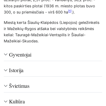
kitos paskirties plotai (1936 m. miesto plotas buvo
[
1
]
300, o su priemėsčiais - virš 600 ha
.).
Miestą kerta Šiaulių-Klaipėdos (Liepojos) geležinkelis
ir Mažeikių-Rygos atšaka bei valstybinės reikšmės
keliai: Tauragė-Mažeikiai-Ventspilis ir Šiauliai-
Mažeikiai-Skuodas.
Gyventojai
Istorija
Švietimas
Kultūra