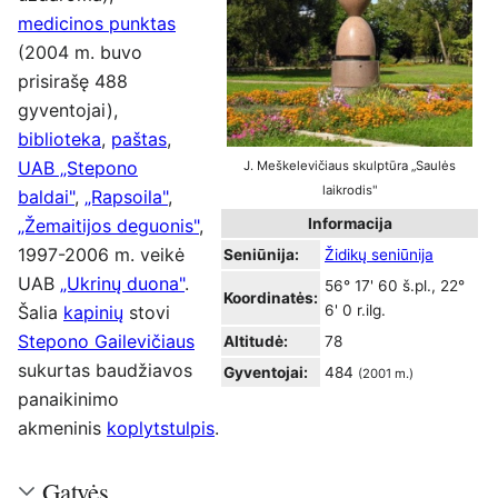
medicinos punktas
(2004 m. buvo
prisirašę 488
gyventojai),
biblioteka
,
paštas
,
UAB „Stepono
J. Meškelevičiaus skulptūra „Saulės
laikrodis"
baldai"
,
„Rapsoila"
,
„Žemaitijos deguonis"
,
Informacija
1997-2006 m. veikė
Seniūnija:
Židikų seniūnija
UAB
„Ukrinų duona"
.
56° 17' 60 š.pl., 22°
Koordinatės:
Šalia
kapinių
stovi
6' 0 r.ilg.
Stepono Gailevičiaus
Altitudė:
78
sukurtas baudžiavos
Gyventojai:
484
(2001 m.)
panaikinimo
akmeninis
koplytstulpis
.
Gatvės