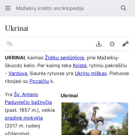
Mažeikių krašto enciklopedija
Ieško
Ukrinai
Kalba
Parsisiųsti kaip
Stebėti
Perž
UKRINAI
, kaimas
Židikų seniūnijoje
, prie Mažeikių-
Skuodo kelio. Per kaimą teka
Kvistė
, rytiniu pakraščiu
-
Varduva
, šiaurės rytuose yra
Ukrinų miškas
. Pietuose
ribojasi su
Pocaičių
k.
Yra
Šv. Antano
Ukrinai
Paduviečio bažnyčia
(past. 1857 m.), veikia
pradinė mokykla
(2017 m. rudenį
uždaroma),