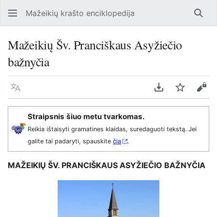
Mažeikių krašto enciklopedija
Ieško
Mažeikių Šv. Pranciškaus Asyžiečio
bažnyčia
Kalba
Parsisiųsti kaip
Stebėti
Perž
Straipsnis šiuo metu tvarkomas.
Reikia ištaisyti gramatines klaidas, suredaguoti tekstą. Jei
galite tai padaryti, spauskite
čia
.
MAŽEIKIŲ ŠV. PRANCIŠKAUS ASYŽIEČIO BAŽNYČIA