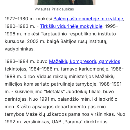
Vytautas Prialgauskas
1972–1980 m. mokėsi
Balėnų aštuonmetėje mokykloje
,
1980–1983 m. -
Tirkšlių vidurinėje mokykloje
. 1995–
1996 m. mokėsi Tarptautinio respublikonų instituto
kursuose. 2002 m. baigė Baltijos rusų institutą,
vadybininkas.
1983–1984 m. buvo
Mažeikių kompresorių gamyklos
tekintojas, 1984–1986 m. tarnavo kariuomenėje. 1986-
1988 m. dirbo Vidaus reikalų ministerijos Mažeikių
milicijos komisariato patrulinėje tarnyboje, 1988-1991
m. - susivienijimo "Metalas" Juodeikių filiale, buvo
derintojas. Nuo 1991 m. balandžio mėn. iki lapkričio
mėn. Krašto apsaugos departamento pasienio
tarnybos Mažeikių užkardos pamainos viršininkas. Nuo
1992 m. verslininkas, UAB „Parama“ direktorius.