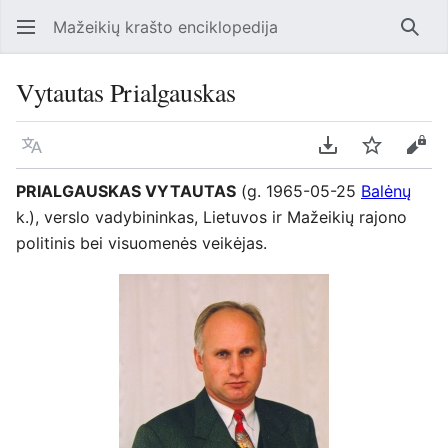
Mažeikių krašto enciklopedija
Ieško
Vytautas Prialgauskas
Kalba
Parsisiųsti kaip
Stebėti
Perž
PRIALGAUSKAS VYTAUTAS
(g. 1965-05-25
Balėnų
k.), verslo vadybininkas, Lietuvos ir Mažeikių rajono
politinis bei visuomenės veikėjas.