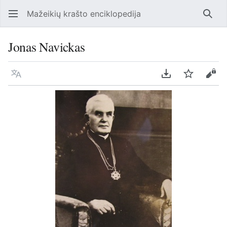
Mažeikių krašto enciklopedija
Ieško
Jonas Navickas
Kalba
Parsisiųsti kaip
Stebėti
Perž